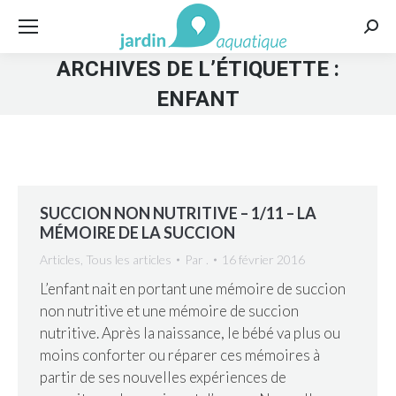
Rech
:
ARCHIVES DE L’ÉTIQUETTE :
ENFANT
SUCCION NON NUTRITIVE – 1/11 – LA
MÉMOIRE DE LA SUCCION
Articles
,
Tous les articles
Par
.
16 février 2016
L’enfant nait en portant une mémoire de succion
non nutritive et une mémoire de succion
nutritive. Après la naissance, le bébé va plus ou
moins conforter ou réparer ces mémoires à
partir de ses nouvelles expériences de