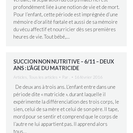
profondément liée à une notion de vie et de mort.
Pour l’enfant, cette période est imprégnée d’une
mémoire d’oralité fœtale et aussi de sa mémoire
du vécu affectif et nourricier dès ses premières
heures de vie. Tout bébé,…
SUCCION NON NUTRITIVE – 6/11 – DEUX
ANS : L’ÂGE DU MATRICIDE
Articles
,
Tous les articles
Par
.
16 février 2016
De deux ans à trois ans. L’enfant entre dans une
période dite « matricide ». durant laquelle il
expérimente la différenciation des trois corps, le
sien, celui de sa mère et celui de son père. Il tape,
mord pour se sentir et comprend que le corps de
l’autre ne lui appartient pas. Il apprend alors
tous…