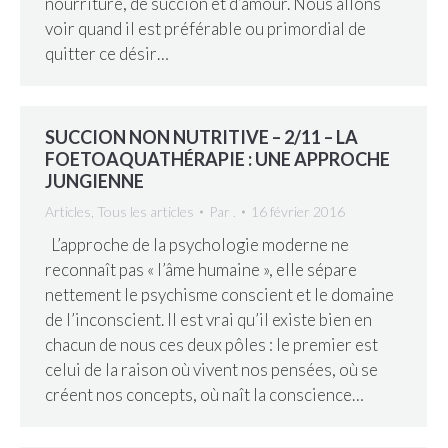
nourriture, de succion et d’amour. Nous allons
voir quand il est préférable ou primordial de
quitter ce désir…
SUCCION NON NUTRITIVE – 2/11 – LA
FOETOAQUATHÉRAPIE : UNE APPROCHE
JUNGIENNE
Articles
,
Tous les articles
Par
.
16 février 2016
L’approche de la psychologie moderne ne
reconnaît pas « l’âme humaine », elle sépare
nettement le psychisme conscient et le domaine
de l’inconscient. Il est vrai qu’il existe bien en
chacun de nous ces deux pôles : le premier est
celui de la raison où vivent nos pensées, où se
créent nos concepts, où naît la conscience…