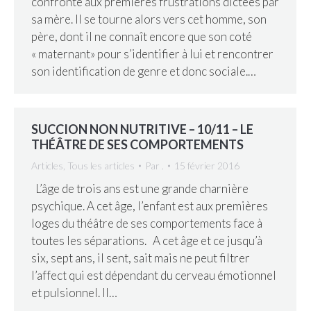
confronte aux premières frustrations dictées par
sa mère. Il se tourne alors vers cet homme, son
père, dont il ne connaît encore que son coté
« maternant» pour s’identifier à lui et rencontrer
son identification de genre et donc sociale.…
SUCCION NON NUTRITIVE – 10/11 – LE
THÉÂTRE DE SES COMPORTEMENTS
Articles
,
Tous les articles
Par
.
15 février 2016
L’âge de trois ans est une grande charnière
psychique. A cet âge, l’enfant est aux premières
loges du théâtre de ses comportements face à
toutes les séparations. A cet âge et ce jusqu’à
six, sept ans, il sent, sait mais ne peut filtrer
l’affect qui est dépendant du cerveau émotionnel
et pulsionnel. Il…