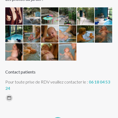
Contact patients
Pour toute prise de RDV veuillez contacter le :
06 18 04 53
24
Trouvez nous sur :
Site
Web
page