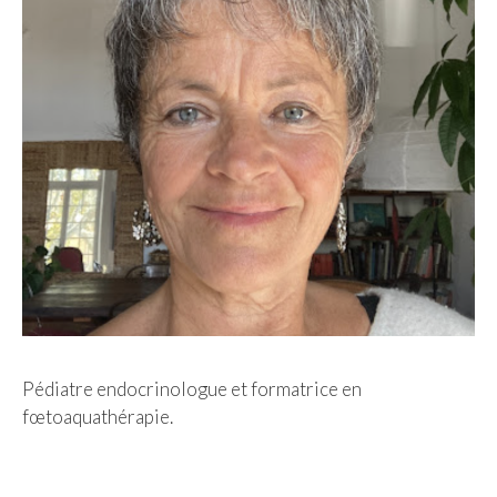
Pédiatre endocrinologue et formatrice en
fœtoaquathérapie.