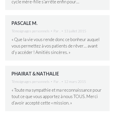
cycle mère-fille s’arrête enfin pour…
PASCALE M.
Témoignages personnels
Par
.
13 juillet 2015
« Que la vie vous rende donc ce bonheur auquel
vous permettez à vos patients de rêver… avant
d’y accéder ! Amitiés sincères. »
PHAIRAT & NATHALIE
Témoignages personnels
Par
.
12 mars 2015
« Toute ma sympathie et ma reconnaissance pour
tout ce que vous apportez à nous TOUS. Merci
d’avoir accepté cette « mission. »