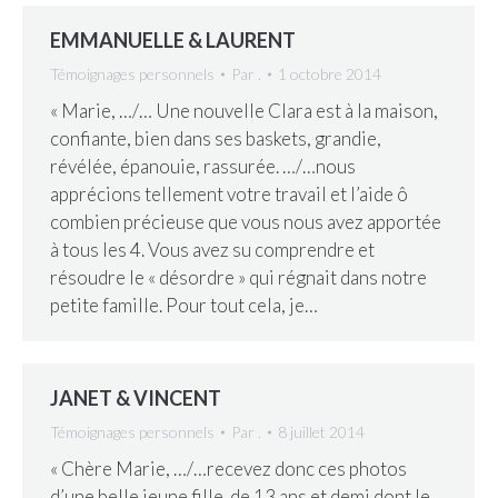
EMMANUELLE & LAURENT
Témoignages personnels
Par
.
1 octobre 2014
« Marie, …/… Une nouvelle Clara est à la maison,
confiante, bien dans ses baskets, grandie,
révélée, épanouie, rassurée. …/…nous
apprécions tellement votre travail et l’aide ô
combien précieuse que vous nous avez apportée
à tous les 4. Vous avez su comprendre et
résoudre le « désordre » qui régnait dans notre
petite famille. Pour tout cela, je…
JANET & VINCENT
Témoignages personnels
Par
.
8 juillet 2014
« Chère Marie, …/…recevez donc ces photos
d’une belle jeune fille de 13 ans et demi dont le