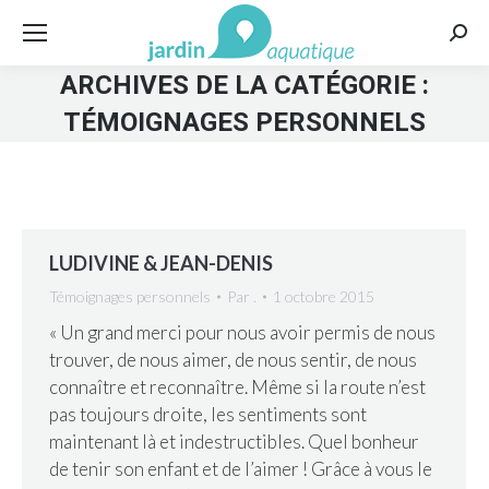
Rech
:
ARCHIVES DE LA CATÉGORIE :
TÉMOIGNAGES PERSONNELS
LUDIVINE & JEAN-DENIS
Témoignages personnels
Par
.
1 octobre 2015
« Un grand merci pour nous avoir permis de nous
trouver, de nous aimer, de nous sentir, de nous
connaître et reconnaître. Même si la route n’est
pas toujours droite, les sentiments sont
maintenant là et indestructibles. Quel bonheur
de tenir son enfant et de l’aimer ! Grâce à vous le