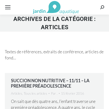
Rech
:
ARCHIVES DE LA CATÉGORIE :
ARTICLES
Textes de références, extraits de conférence, articles de
fond…
SUCCION NON NUTRITIVE – 11/11 – LA
PREMIÈRE PRÉADOLESCENCE
Articles
,
Tous les articles
Par
.
15 février 2016
On sait que dès quatre ans, l’enfant traverse une
première préadolescence. A quatre ans, le cycle